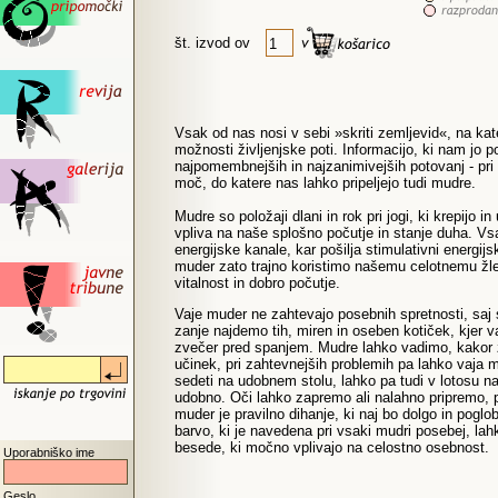
št. izvod ov
Vsak od nas nosi v sebi »skriti zemljevid«, na kat
možnosti življenjske poti. Informacijo, ki nam jo
najpomembnejših in najzanimivejših potovanj - pr
moč, do katere nas lahko pripeljejo tudi mudre.
Mudre so položaji dlani in rok pri jogi, ki krepijo
vpliva na naše splošno počutje in stanje duha. Vsa
energijske kanale, kar pošilja stimulativni energij
muder zato trajno koristimo našemu celotnemu ž
vitalnost in dobro počutje.
Vaje muder ne zahtevajo posebnih spretnosti, saj so
zanje najdemo tih, miren in oseben kotiček, kjer va
zvečer pred spanjem. Mudre lahko vadimo, kakor ž
učinek, pri zahtevnejših problemih pa lahko vaja 
sedeti na udobnem stolu, lahko pa tudi v lotosu na
udobno. Oči lahko zapremo ali nalahno pripremo,
muder je pravilno dihanje, ki naj bo dolgo in pog
barvo, ki je navedena pri vsaki mudri posebej, lah
besede, ki močno vplivajo na celostno osebnost.
Uporabniško ime
Geslo