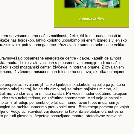
erem so vrisane samo naše značilnosti, želje, šibkosti, nadarjenosti in
 pokaže naš horoskop, lahko koristno uporabimo pri enem izmed življenjsko
i raziskovalni poti v samega sebe. Poznavanje samega sebe pa je velika
 in uravnovešajo posamezne energetske centre - čakre, katerih dejavnost
ka mudra deluje z aktivacijo in s preusmeritvijo energije tudi na naše
ski tok skozi možganski center, živčevje in notranje organe. Z izvajanjem
leznemu, živčnemu, mišičnemu in telesnemu sestavu, skratka ohranjamo
 preproste. Izvajamo jih lahko kjerkoli in kadarkoli, najbolje pa je, če si
dimo takoj zjutraj, ko se zbudimo, saj se takrat najlaže umirimo, ali
elimo, vendar vsaj tri minute na dan. Pri večini muder občutimo takojšen
muder traja nekaj tednov, da začutimo spremembe. Med vajo je najbolje
 blazini ali odeji, pomembno je le, da imamo raven hrbet in da nam je
 pogled pa mehko usmerimo proti konici nosu. Bistvenega pomena pri vajah
lobljeno. Večjo učinkovitost vaj dosežemo tako, da se obdamo z ustrezno
ko pa tudi glasno ali šepetaje ponavljamo mantre, starodavne zdravilne