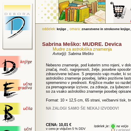
,
oddelek:
omara:
knjige
znanstvene in strokovne knjige
Sabrina Meško: MUDRE. Devica
Mudre za astrološka znamenja
Avtor(ji): Sabrina Meško
Nebesno znamenje, pod katerim smo rojeni, v dolo
značaj, moči, nagnjenosti, želje, posebne sposobno
zdravstvene težave. S preprosto vajo muder, ki s
astrološko znamenje posebej, lahko pozitivne last
spremenimo v prednosti. Knjižice muder so razdelj
za premagovanje izzivov, za zdravje, za ljubezen 
so za vsako astrološko znamenje posebej opisane
Format: 10 × 12,5 cm, 65 strani, večbarvni tisk, t
NA ZALOGI SAMO ŠE NEKAJ IZVODOV!
CENA: 10,01 €
v ceno je vključen 5 % DDV