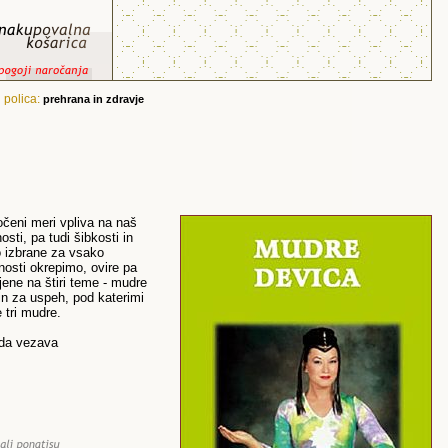
,
polica:
prehrana in zdravje
čeni meri vpliva na naš
sti, pa tudi šibkosti in
o izbrane za vsako
nosti okrepimo, ovire pa
ene na štiri teme - mudre
in za uspeh, pod katerimi
 tri mudre.
rda vezava