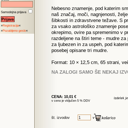
Nebesno znamenje, pod katerim smo 
Samodejna prijava
naš značaj, moči, nagnjenosti, želj
šibkosti in zdravstvene težave. S p
za vsako astrološko znamenje posebe
»
Registracija
«
»
Pozabljeno geslo
«
okrepimo, ovire pa spremenimo v pr
razdeljene na štiri teme - mudre za
za ljubezen in za uspeh, pod kater
posebej opisane tri mudre.
Format: 10 × 12,5 cm, 65 strani, ve
NA ZALOGI SAMO ŠE NEKAJ IZ
CENA: 10,01 €
v ceno je vključen 5 % DDV
št. izvodov