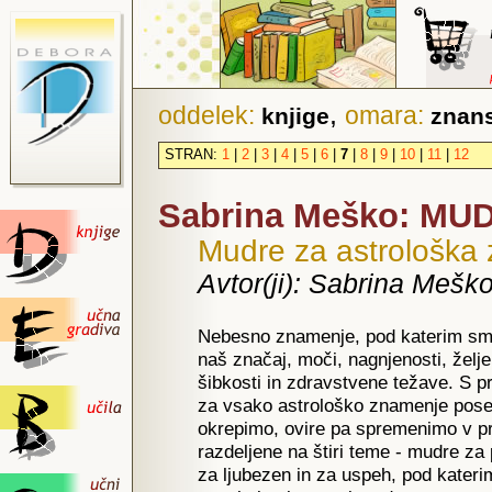
,
oddelek:
omara:
knjige
znans
STRAN:
1
|
2
|
3
|
4
|
5
|
6
|
7
|
8
|
9
|
10
|
11
|
12
Sabrina Meško: MUD
Mudre za astrološka
Avtor(ji): Sabrina Mešk
Nebesno znamenje, pod katerim smo 
naš značaj, moči, nagnjenosti, želj
šibkosti in zdravstvene težave. S p
za vsako astrološko znamenje posebe
okrepimo, ovire pa spremenimo v pr
razdeljene na štiri teme - mudre za
za ljubezen in za uspeh, pod kater