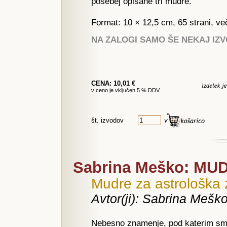
posebej opisane tri mudre.
Format: 10 × 12,5 cm, 65 strani, ve
NA ZALOGI SAMO ŠE NEKAJ IZ
CENA: 10,01 €
v ceno je vključen 5 % DDV
št. izvodov
Sabrina Meško: MUD
Mudre za astrološka
Avtor(ji): Sabrina Mešk
Nebesno znamenje, pod katerim smo 