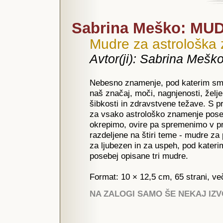
Sabrina Meško: MU
Mudre za astrološka
Avtor(ji): Sabrina Mešk
Nebesno znamenje, pod katerim smo 
naš značaj, moči, nagnjenosti, želj
šibkosti in zdravstvene težave. S p
za vsako astrološko znamenje posebe
okrepimo, ovire pa spremenimo v pr
razdeljene na štiri teme - mudre za
za ljubezen in za uspeh, pod kater
posebej opisane tri mudre.
Format: 10 × 12,5 cm, 65 strani, ve
NA ZALOGI SAMO ŠE NEKAJ IZ