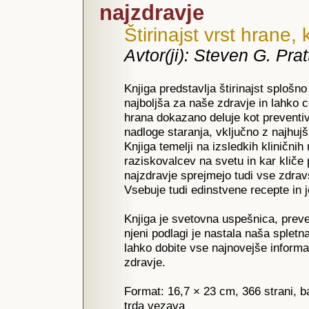
najzdravje
Štirinajst vrst hrane,
Avtor(ji): Steven G. Pra
Knjiga predstavlja štirinajst splošno
najboljša za naše zdravje in lahko c
hrana dokazano deluje kot preventiv
nadloge staranja, vključno z najhuj
Knjiga temelji na izsledkih kliničnih
raziskovalcev na svetu in kar kliče
najzdravje sprejmejo tudi vse zdrav
Vsebuje tudi edinstvene recepte in j
Knjiga je svetovna uspešnica, preve
njeni podlagi je nastala naša spletn
lahko dobite vse najnovejše informa
zdravje.
Format: 16,7 × 23 cm, 366 strani, ba
trda vezava