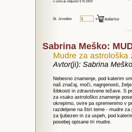
v ceno je vključen 5 % DDV
št. izvodov
Sabrina Meško: MUD
Mudre za astrološka
Avtor(ji): Sabrina Mešk
Nebesno znamenje, pod katerim smo 
naš značaj, moči, nagnjenosti, želj
šibkosti in zdravstvene težave. S p
za vsako astrološko znamenje posebe
okrepimo, ovire pa spremenimo v pr
razdeljene na štiri teme - mudre za
za ljubezen in za uspeh, pod kater
posebej opisane tri mudre.