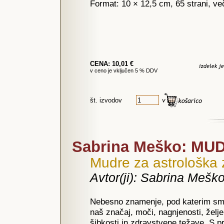
Format: 10 × 12,5 cm, 65 strani, ve
CENA: 10,01 €
v ceno je vključen 5 % DDV
št. izvodov
Sabrina Meško: MU
Mudre za astrološka
Avtor(ji): Sabrina Mešk
Nebesno znamenje, pod katerim smo 
naš značaj, moči, nagnjenosti, želj
šibkosti in zdravstvene težave. S p