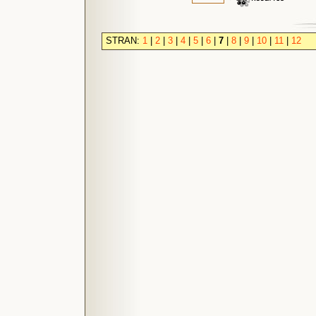
STRAN:
1
|
2
|
3
|
4
|
5
|
6
|
7
|
8
|
9
|
10
|
11
|
12