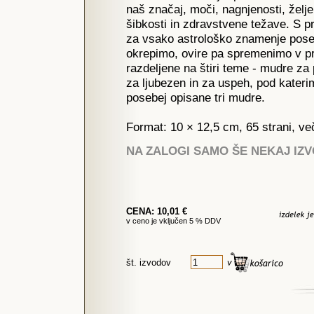
naš značaj, moči, nagnjenosti, želj
šibkosti in zdravstvene težave. S p
za vsako astrološko znamenje posebe
okrepimo, ovire pa spremenimo v pr
razdeljene na štiri teme - mudre za
za ljubezen in za uspeh, pod kater
posebej opisane tri mudre.
Format: 10 × 12,5 cm, 65 strani, ve
NA ZALOGI SAMO ŠE NEKAJ IZ
CENA: 10,01 €
v ceno je vključen 5 % DDV
št. izvodov