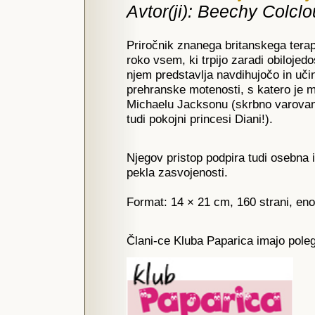
Avtor(ji): Beechy Colcl
Priročnik znanega britanskega tera
roko vsem, ki trpijo zaradi obilojedos
njem predstavlja navdihujočo in uči
prehranske motenosti, s katero je 
Michaelu Jacksonu (skrbno varovana
tudi pokojni princesi Diani!).
Njegov pristop podpira tudi osebna i
pekla zasvojenosti.
Format: 14 × 21 cm, 160 strani, eno
Člani-ce Kluba Paparica imajo poleg