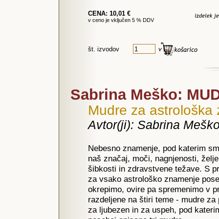
CENA: 10,01 €
v ceno je vključen 5 % DDV
št. izvodov
Sabrina Meško: MUD
Mudre za astrološka
Avtor(ji): Sabrina Mešk
Nebesno znamenje, pod katerim smo 
naš značaj, moči, nagnjenosti, želj
šibkosti in zdravstvene težave. S p
za vsako astrološko znamenje posebe
okrepimo, ovire pa spremenimo v pr
razdeljene na štiri teme - mudre za
za ljubezen in za uspeh, pod kater