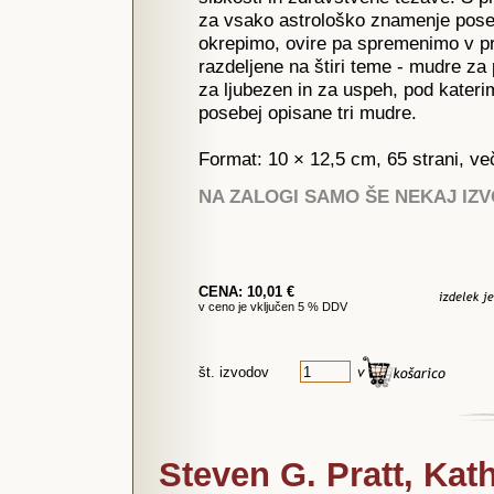
za vsako astrološko znamenje posebe
okrepimo, ovire pa spremenimo v pr
razdeljene na štiri teme - mudre za
za ljubezen in za uspeh, pod kater
posebej opisane tri mudre.
Format: 10 × 12,5 cm, 65 strani, ve
NA ZALOGI SAMO ŠE NEKAJ IZ
CENA: 10,01 €
v ceno je vključen 5 % DDV
št. izvodov
Steven G. Pratt, Kat