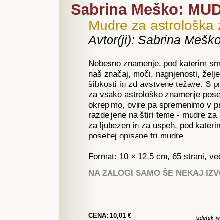
Sabrina Meško: MUD
Mudre za astrološka
Avtor(ji): Sabrina Mešk
Nebesno znamenje, pod katerim smo 
naš značaj, moči, nagnjenosti, želj
šibkosti in zdravstvene težave. S p
za vsako astrološko znamenje posebe
okrepimo, ovire pa spremenimo v pr
razdeljene na štiri teme - mudre za
za ljubezen in za uspeh, pod kater
posebej opisane tri mudre.
Format: 10 × 12,5 cm, 65 strani, ve
NA ZALOGI SAMO ŠE NEKAJ IZ
CENA: 10,01 €