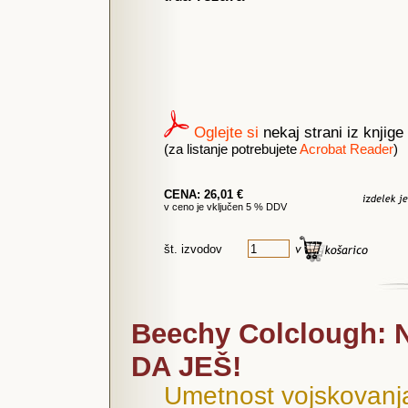
Oglejte si
nekaj strani iz knjige
(za listanje potrebujete
Acrobat Reader
)
CENA: 26,01 €
v ceno je vključen 5 % DDV
št. izvodov
Beechy Colclough: 
DA JEŠ!
Umetnost vojskovanj