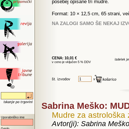
posebej opisane tri mudre.
Format: 10 × 12,5 cm, 65 strani, ve
NA ZALOGI SAMO ŠE NEKAJ IZ
CENA: 10,01 €
v ceno je vključen 5 % DDV
št. izvodov
Sabrina Meško: MU
Mudre za astrološka
Uporabniško ime
Avtor(ji): Sabrina Mešk
Geslo