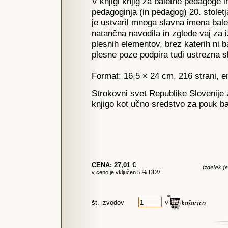
V knjigi knjig za baletne pedagoge i
pedagoginja (in pedagog) 20. stoletj
je ustvaril mnoga slavna imena bale
natančna navodila in zglede vaj za i
plesnih elementov, brez katerih ni 
plesne poze podpira tudi ustrezna sl
Format: 16,5 × 24 cm, 216 strani, e
Strokovni svet Republike Slovenije 
knjigo kot učno sredstvo za pouk bal
CENA: 27,01 €
v ceno je vključen 5 % DDV
št. izvodov