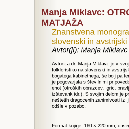
Manja Miklavc: OT
MATJAŽA
Znanstvena monografij
slovenski in avstrijsk
Avtor(ji): Manja Miklavc
Avtorica dr. Manja Miklavc je v svoj
folkloristiko na slovenski in avstrij
bogatega kabinetnega, še bolj pa te
je pogovarjala s številnimi pripovedo
enot (otroških obrazcev, igric, pravl
izštevank idr.). S svojim delom je 
neštetih dragocenih zanimivosti iz l
odšle v pozabo.
Format knjige: 160 × 220 mm, obseg: