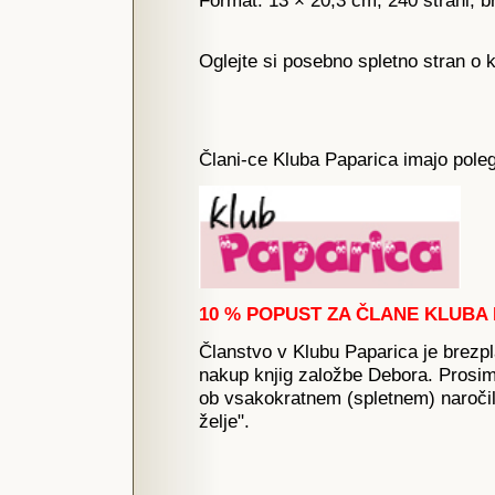
Format: 13 × 20,3 cm, 240 strani, 
Oglejte si posebno spletno stran o k
Člani-ce Kluba Paparica imajo poleg
10 % POPUST ZA ČLANE KLUBA 
Članstvo v Klubu Paparica je brez
nakup knjig založbe Debora. Prosim
ob vsakokratnem (spletnem) naročil
želje".