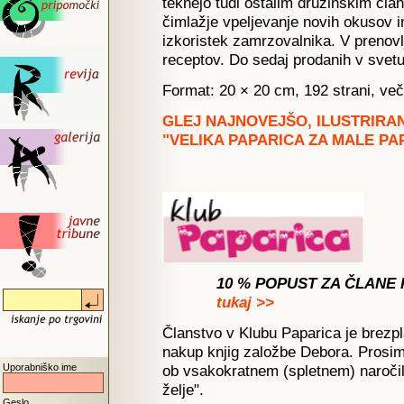
teknejo tudi ostalim družinskim član
čimlažje vpeljevanje novih okusov in
izkoristek zamrzovalnika. V prenovl
receptov. Do sedaj prodanih v svet
Format: 20 × 20 cm, 192 strani, več
GLEJ NAJNOVEJŠO, ILUSTRIRA
"VELIKA PAPARICA ZA MALE PA
10 % POPUST ZA ČLANE 
tukaj >>
Članstvo v Klubu Paparica je brez
nakup knjig založbe Debora. Prosim
Uporabniško ime
ob vsakokratnem (spletnem) naročil
želje".
Geslo