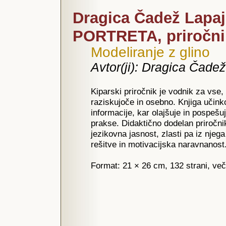
Dragica Čadež Lapa
PORTRETA, priročni
Modeliranje z glino
Avtor(ji): Dragica Čade
Kiparski priročnik je vodnik za vse, k
raziskujoče in osebno. Knjiga učink
informacije, kar olajšuje in pospešu
prakse. Didaktično dodelan priročni
jezikovna jasnost, zlasti pa iz njeg
rešitve in motivacijska naravnanost
Format: 21 × 26 cm, 132 strani, več