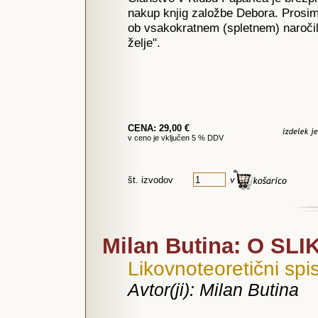
nakup knjig založbe Debora. Prosim
ob vsakokratnem (spletnem) naročil
želje".
CENA: 29,00 €
v ceno je vključen 5 % DDV
št. izvodov
Milan Butina: O SL
Likovnoteoretični spis
Avtor(ji): Milan Butina