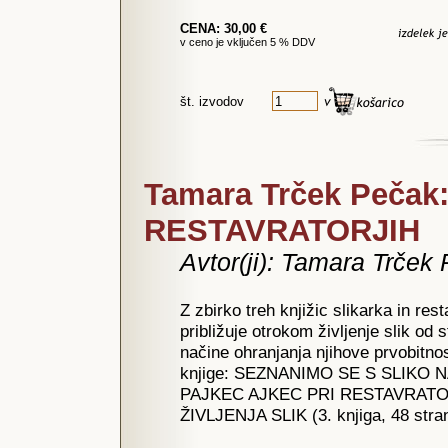
CENA: 30,00 €
v ceno je vključen 5 % DDV
št. izvodov
Tamara Trček Peča
RESTAVRATORJIH
Avtor(ji): Tamara Trček
Z zbirko treh knjižic slikarka in r
približuje otrokom življenje slik od 
načine ohranjanja njihove prvobitnos
knjige: SEZNANIMO SE S SLIKO NA 
PAJKEC AJKEC PRI RESTAVRATORJIH 
ŽIVLJENJA SLIK (3. knjiga, 48 stran