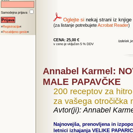
Samodejna prijava
Oglejte si
nekaj strani iz knjige
(za listanje potrebujete
Acrobat Reader
)
»
Registracija
«
»
Pozabljeno geslo
«
CENA: 25,00 €
v ceno je vključen 5 % DDV
Annabel Karmel: N
MALE PAPAVČKE
200 receptov za hitro 
za vašega otročička 
Avtor(ji): Annabel Karm
Najnovejša, prenovljena in izpopo
letnici izhajanja VELIKE PAPAR