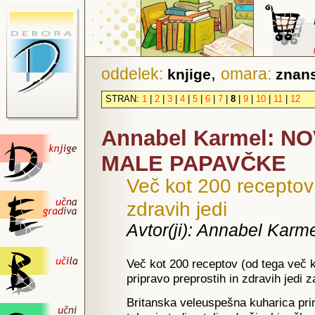
,
oddelek:
omara:
knjige
znans
STRAN:
1
|
2
|
3
|
4
|
5
|
6
|
7
|
8
|
9
|
10
|
11
|
12
Annabel Karmel: N
MALE PAPAVČKE
Več kot 200 receptov 
zdravih jedi
Avtor(ji): Annabel Karm
Več kot 200 receptov (od tega več k
pripravo preprostih in zdravih jedi 
Britanska veleuspešna kuharica prin