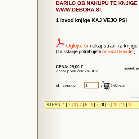
DARILO OB NAKUPU TE KNJIGE 
WWW.DEBORA.SI:
1 izvod knjige KAJ VEJO PSI
Oglejte si
nekaj strani iz knjige
(za listanje potrebujete
Acrobat Reader
)
CENA: 29,00 €
v ceno je vključen 5 % DDV
št. izvodov
STRAN:
1
|
2
|
3
|
4
|
5
|
6
|
7
|
8
|
9
|
10
|
11
|
12