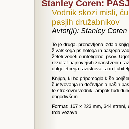
Stanley Coren: PA
Vodnik skozi misli, ču
pasjih družabnikov
Avtor(ji): Stanley Coren
To je druga, prenovljena izdaja knj
živalskega psihologa in pasjega vadit
želeli vedeti o inteligenci psov. Ugot
rezultat najnovejših znanstvenih ra
dolgoletnega raziskovalca in ljubitel
Knjiga, ki bo pripomogla k še boljš
čustvovanja in doživljanja naših pas
le strokovni vodnik, ampak tudi duh
dogodivščin.
Format: 167 × 223 mm, 344 strani, en
trda vezava