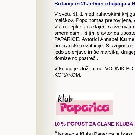
Britaniji in 20-letnici izhajanja v 
V svetu št. 1 med kuharskimi knjig
malčkov. Popolnomas prenovljena, d
Vsi recepti so usklajeni s svetovni
smernicami, ki jih je avtorica upoš
PAPARICE. Avtorici Annabel Karmel
prehranske revolucije. S svojimi rec
jedo zelenjavo in še marsikaj druge
domiselno postreči.
V knjigo je vložen tudi VODNIK
KORAKOM.
10 % POPUST ZA ČLANE KLUBA P
Članstvo v Klubu Paparica je brez