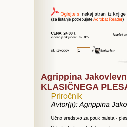
Oglejte si
nekaj strani iz knjige
(za listanje potrebujete
Acrobat Reader
)
CENA: 24,00 €
v ceno je vključen 5 % DDV
št. izvodov
Agrippina Jakovle
KLASIČNEGA PLES
Priročnik
Avtor(ji): Agrippina Ja
Učno sredstvo za pouk baleta - ples