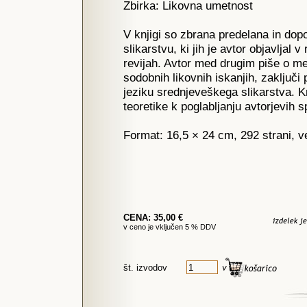
Zbirka: Likovna umetnost
V knjigi so zbrana predelana in do
slikarstvu, ki jih je avtor objavljal 
revijah. Avtor med drugim piše o mes
sodobnih likovnih iskanjih, zaključ
jeziku srednjeveškega slikarstva. K
teoretike k poglabljanju avtorjevih 
Format: 16,5 × 24 cm, 292 strani, v
CENA: 35,00 €
v ceno je vključen 5 % DDV
št. izvodov