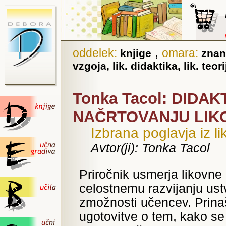
,
oddelek:
omara:
knjige
znan
vzgoja, lik. didaktika, lik. teori
Tonka Tacol: DIDAK
NAČRTOVANJU LIK
Izbrana poglavja iz l
Avtor(ji): Tonka Tacol
Priročnik usmerja likovn
celostnemu razvijanju ust
zmožnosti učencev. Prina
ugotovitve o tem, kako s