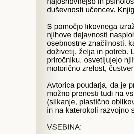
najosnovnejšo in psihološ
duševnosti učencev. Knji
S pomočjo likovnega izraž
njihove dejavnosti nasplo
osebnostne značilnosti, ka
doživetij, želja in potreb.
priročniku, osvetljujejo nj
motorično zrelost, čustven
Avtorica poudarja, da je p
možno prenesti tudi na vs
(slikanje, plastično obliko
in na katerokoli razvojno 
VSEBINA: