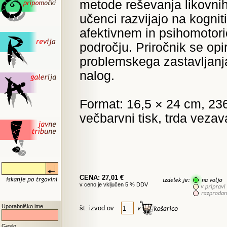
metode reševanja likovni
učenci razvijajo na kogni
afektivnem in psihomotor
področju. Priročnik se opi
problemskega zastavljanja
nalog.
Format: 16,5 × 24 cm, 236
večbarvni tisk, trda vezav
CENA: 27,01 €
v ceno je vključen 5 % DDV
Uporabniško ime
št. izvod ov
Geslo