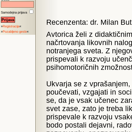
Samodejna prijava
Recenzenta: dr. Milan But
»
Registracija
«
»
Pozabljeno geslo
«
Avtorica želi z didaktični
načrtovanja likovnih nalo
notranjega sveta. Z njego
prispevali k razvoju učen
psihomotoričnih zmožnost
Ukvarja se z vprašanjem, k
poučevati, vzgajati in so
se, da je vsak učenec zara
svet zase, zato je treba l
prispevale k razvoju vsa
bodo postali dejavni, radov