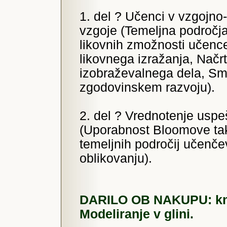
1. del ? Učenci v vzgojn
vzgoje (Temeljna področj
likovnih zmožnosti učenc
likovnega izražanja, Načr
izobraževalnega dela, Smot
zgodovinskem razvoju).
2. del ? Vrednotenje uspe
(Uporabnost Bloomove tak
temeljnih področij učenče
oblikovanju).
DARILO OB NAKUPU: kn
Modeliranje v glini.