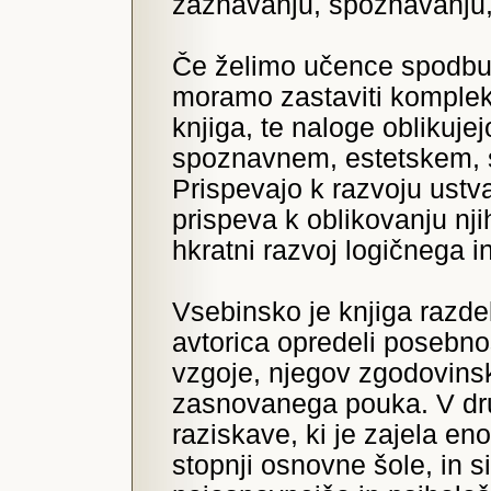
zaznavanju, spoznavanju,
Če želimo učence spodbud
moramo zastaviti komplek
knjiga, te naloge oblikuj
spoznavnem, estetskem, 
Prispevajo k razvoju ustva
prispeva k oblikovanju nj
hkratni razvoj logičnega i
Vsebinsko je knjiga razde
avtorica opredeli posebno
vzgoje, njegov zgodovinsk
zasnovanega pouka. V dru
raziskave, ki je zajela e
stopnji osnovne šole, in s