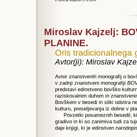
v ceno je vključen 5 % DDV
Miroslav Kajzelj: 
PLANINE.
Oris tradicionalnega
Avtor(ji): Miroslav Kajze
Avtor znanstvenih monografij o bovš
v zadnji znanstveni monografiji
BOV
predstavi edinstveno bovško kulturn
raziskovalnim duhom in znanstveni
Bovškem v besedi in sliki odstira 
kulturo, preseljevanja iz doline v pl
mm
Povzetki posameznih besedil, k
gradivo in ki so zanimiva tudi za tu
daje knjigi, ki je edinstven narodop