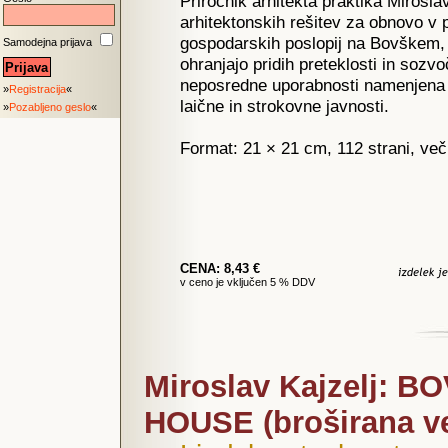
Priročnik arhitekta praktika Mirosla
arhitektonskih rešitev za obnovo v 
gospodarskih poslopij na Bovškem, 
Samodejna prijava
ohranjajo pridih preteklosti in sozvo
neposredne uporabnosti namenjena 
»
Registracija
«
laične in strokovne javnosti.
»
Pozabljeno geslo
«
Format: 21 × 21 cm, 112 strani, več
CENA: 8,43 €
v ceno je vključen 5 % DDV
Miroslav Kajzelj: 
HOUSE (broširana v