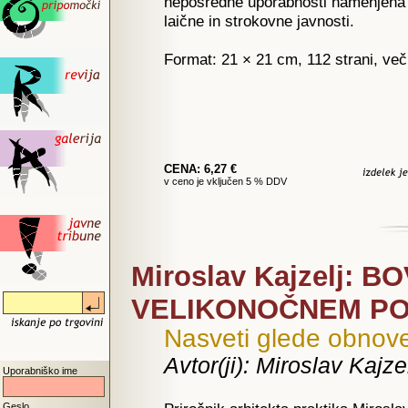
neposredne uporabnosti namenjena 
laične in strokovne javnosti.
Format: 21 × 21 cm, 112 strani, več
CENA: 6,27 €
v ceno je vključen 5 % DDV
Miroslav Kajzelj: 
VELIKONOČNEM POT
Nasveti glede obnove
Avtor(ji): Miroslav Kajze
Uporabniško ime
Geslo