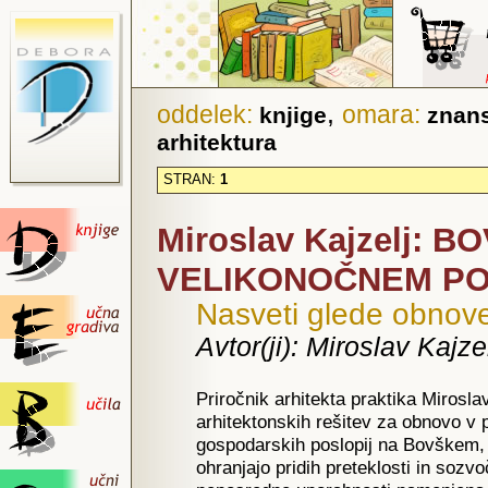
,
oddelek:
omara:
knjige
znans
arhitektura
STRAN:
1
Miroslav Kajzelj: 
VELIKONOČNEM P
Nasveti glede obnove
Avtor(ji): Miroslav Kajze
Priročnik arhitekta praktika Mirosla
arhitektonskih rešitev za obnovo v 
gospodarskih poslopij na Bovškem, 
ohranjajo pridih preteklosti in sozvo