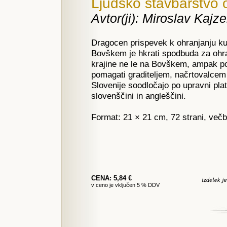
Ljudsko stavbarstvo 
Avtor(ji): Miroslav Kajze
Dragocen prispevek k ohranjanju ku
Bovškem je hkrati spodbuda za ohra
krajine ne le na Bovškem, ampak po v
pomagati graditeljem, načrtovalcem i
Slovenije soodločajo po upravni plat
slovenščini in angleščini.
Format: 21 × 21 cm, 72 strani, večb
CENA: 5,84 €
v ceno je vključen 5 % DDV