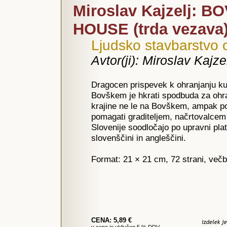
Miroslav Kajzelj: 
HOUSE (trda vezava
Ljudsko stavbarstvo 
Avtor(ji): Miroslav Kajze
Dragocen prispevek k ohranjanju ku
Bovškem je hkrati spodbuda za ohra
krajine ne le na Bovškem, ampak po v
pomagati graditeljem, načrtovalcem i
Slovenije soodločajo po upravni plat
slovenščini in angleščini.
Format: 21 × 21 cm, 72 strani, večb
CENA: 5,89 €