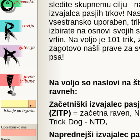
sledite skupnemu cilju - 
izvajalca pasjih trkov! Nas
vsestransko uporaben, tri
izbirate na osnovi svojih 
vrlin. Na voljo je 101 trik,
zagotovo našli prave za 
psa!
Na voljo so naslovi na št
ravneh:
Začetniški izvajalec pasj
(ZITP)
= začetna raven, N
Trick Dog - NTD,
Uporabniško ime
Naprednejši izvajalec pa
Geslo