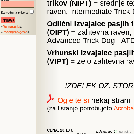
trikov (NIPT)
= srednje t
raven, Intermediate Trick 
Samodejna prijava
Odlični izvajalec pasjih 
»
Registracija
«
(OIPT)
= zahtevna raven,
»
Pozabljeno geslo
«
Advanced Trick Dog - ATD
Vrhunski izvajalec pasjih
(VIPT)
= zelo zahtevna ra
IZDELEK OZ. STOR
Oglejte si
nekaj strani 
(za listanje potrebujete
Acroba
CENA: 20,18 €