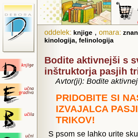
,
oddelek:
omara:
knjige
znan
kinologija, felinologija
Bodite aktivnejši s 
inštruktorja pasjih t
Avtor(ji): Bodite aktivn
PRIDOBITE SI N
IZVAJALCA PASJ
TRIKOV!
S psom se lahko urite sku