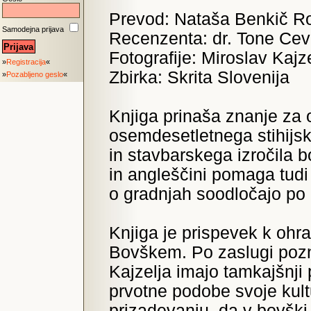
Prevod: Nataša Benkič R
Samodejna prijava
Recenzenta: dr. Tone Cev
Fotografije: Miroslav Kajze
»
Registracija
«
Zbirka: Skrita Slovenija
»
Pozabljeno geslo
«
Knjiga prinaša znanje za 
osemdesetletnega stihijs
in stavbarskega izročila b
in angleščini pomaga tudi 
o gradnjah soodločajo po u
Knjiga je prispevek k ohra
Bovškem. Po zaslugi pozna
Kajzelja imajo tamkajšnji
prvotne podobe svoje kultu
prizadevanju, da v bovški 