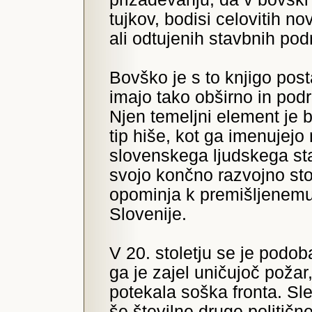
tujkov, bodisi celovitih n
ali odtujenih stavbnih pod
Bovško je s to knjigo post
imajo tako obširno in pod
Njen temeljni element je 
tip hiše, kot ga imenujej
slovenskega ljudskega sta
svojo končno razvojno sto
opominja k premišljenem
Slovenije.
V 20. stoletju se je podo
ga je zajel uničujoč poža
potekala soška fronta. Sle
še številne druge politič