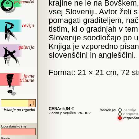
krajine ne le na Bovškem
vsej Sloveniji. Avtor želi s
pomagati graditeljem, nač
tistim, ki o gradnjah v tem
Slovenije soodločajo po up
Knjiga je vzporedno pisan
slovenščini in angleščini.
Format: 21 × 21 cm, 72 st
CENA: 5,84 €
v ceno je vključen 5 % DDV
Uporabniško ime
Geslo