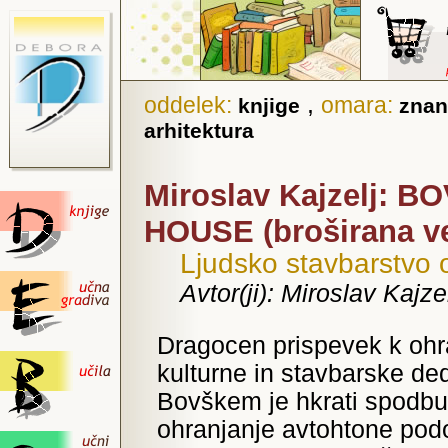
,
oddelek:
omara:
knjige
znan
arhitektura
Miroslav Kajzelj: 
HOUSE (broširana v
Ljudsko stavbarstvo 
Avtor(ji): Miroslav Kajze
Dragocen prispevek k ohr
kulturne in stavbarske de
Bovškem je hkrati spodb
ohranjanje avtohtone pod