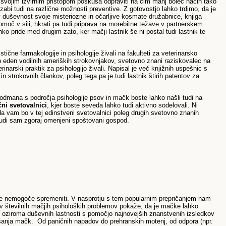
 s svojim izvirnim pristopom poskuša odpraviti na čim manj boleč način tako
abi tudi na različne možnosti preventive. Z gotovostjo lahko trdimo, da je
v duševnost svoje misteriozne in očarljive kosmate družabnice, knjiga
omoč v sili, hkrati pa tudi priprava na morebitne težave v partnerskem
o pride med drugim zato, ker mačji lastnik še ni postal tudi lastnik te
tične farmakologije in psihologije živali na fakulteti za veterinarsko
 in eden vodilnih ameriških strokovnjakov, svetovno znani raziskovalec na
inarski praktik za psihologijo živali. Napisal je več knjižnih uspešnic s
n strokovnih člankov, poleg tega pa je tudi lastnik štirih patentov za
odmana s področja psihologije psov in mačk boste lahko našli tudi na
čni svetovalnici
, kjer boste seveda lahko tudi aktivno sodelovali. Ni
 vam bo v tej edinstveni svetovalnici poleg drugih svetovno znanih
 tudi sam zgoraj omenjeni spoštovani gospod.
je nemogoče spremeniti. V nasprotju s tem popularnim prepričanjem nam
ov številnih mačjih psiholoških problemov pokaže, da je mačke lahko
vad oziroma duševnih lastnosti s pomočjo najnovejših znanstvenih izsledkov
ašanja mačk. Od paničnih napadov do prehranskih motenj, od odpora (npr.