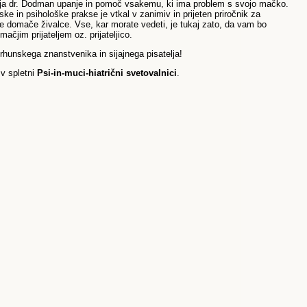
otavlja dr. Dodman upanje in pomoč vsakemu, ki ima problem s svojo mačko.
ke in psihološke prakse je vtkal v zanimiv in prijeten priročnik za
e domače živalce. Vse, kar morate vedeti, je tukaj zato, da vam bo
čjim prijateljem oz. prijateljico.
rhunskega znanstvenika in sijajnega pisatelja!
 v spletni
Psi-in-muci-hiatrični svetovalnici
.