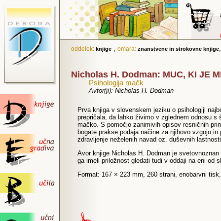
,
oddelek:
omara:
knjige
znanstvene in strokovne knjige
Nicholas H. Dodman: MUC, KI JE
Psihologija mačk
Avtor(ji): Nicholas H. Dodman
Prva knjiga v slovenskem jeziku o psihologiji najbo
prepričala, da lahko živimo v zglednem odnosu s 
mačko. S pomočjo zanimivih opisov resničnih pri
bogate prakse podaja načine za njihovo vzgojo in 
zdravljenje neželenih navad oz. duševnih lastnosti
Avor knjige Nicholas H. Dodman je svetovnoznan ž
ga imeli priložnost gledati tudi v oddaji na eni od 
Format: 167 × 223 mm, 260 strani, enobarvni tisk