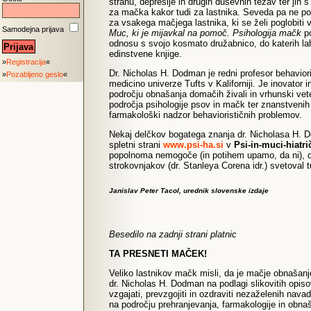
strahu, depresije in drugih duševnih težav ter jih
za mačka kakor tudi za lastnika. Seveda pa ne poz
za vsakega mačjega lastnika, ki se želi poglobiti 
Samodejna prijava
Muc, ki je mijavkal na pomoč. Psihologija mačk
p
odnosu s svojo kosmato družabnico, do katerih lahk
edinstvene knjige.
»
Registracija
«
Dr. Nicholas H. Dodman je redni profesor behavioris
»
Pozabljeno geslo
«
medicino univerze Tufts v Kaliforniji. Je inovator
področju obnašanja domačih živali in vrhunski veter
področja psihologije psov in mačk ter znanstvenih i
farmakološki nadzor behaviorističnih problemov.
Nekaj delčkov bogatega znanja dr. Nicholasa H. D
spletni strani
www.psi-ha.si
v
Psi-in-muci-hiatri
popolnoma nemogoče (in potihem upamo, da ni), da
strokovnjakov (dr. Stanleya Corena idr.) svetoval
Janislav Peter Tacol, urednik slovenske izdaje
Besedilo na zadnji strani platnic
TA PRESNETI MAČEK!
Veliko lastnikov mačk misli, da je mačje obnašan
dr. Nicholas H. Dodman na podlagi slikovitih opis
vzgajati, prevzgojiti in ozdraviti nezaželenih na
na področju prehranjevanja, farmakologije in obn