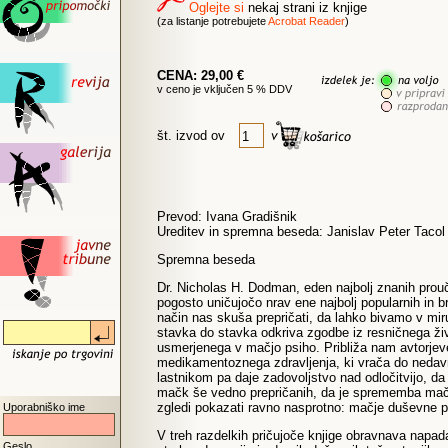
Oglejte si
nekaj strani iz knjige
(za listanje potrebujete
Acrobat Reader
)
CENA: 29,00 €
v ceno je vključen 5 % DDV
št. izvod ov
Prevod: Ivana Gradišnik
Ureditev in spremna beseda: Janislav Peter Tacol
Spremna beseda
Dr. Nicholas H. Dodman, eden najbolj znanih prou
pogosto uničujočo nrav ene najbolj popularnih in 
način nas skuša prepričati, da lahko bivamo v mi
stavka do stavka odkriva zgodbe iz resničnega ži
usmerjenega v mačjo psiho. Približa nam avtorje
medikamentoznega zdravljenja, ki vrača do nedavn
lastnikom pa daje zadovoljstvo nad odločitvijo, d
mačk še vedno prepričanih, da je sprememba mačj
zgledi pokazati ravno nasprotno: mačje duševne pr
Uporabniško ime
V treh razdelkih pričujoče knjige obravnava napad
Geslo