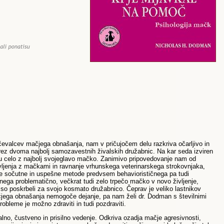
čevalcev mačjega obnašanja, nam v pričujočem delu razkriva očarljivo in
brez dvoma najbolj samozavestnih živalskih družabnic. Na kar seda izviren
ru celo z najbolj svojeglavo mačko. Zanimivo pripovedovanje nam od
vljenja z mačkami in ravnanje vrhunskega veterinarskega strokovnjaka,
ve sočutne in uspešne metode predvsem behaviorističnega pa tudi
ega problematično, večkrat tudi zelo trpečo mačko v novo življenje,
a so poskrbeli za svojo kosmato družabnico. Čeprav je veliko lastnikov
ega obnašanja nemogoče dejanje, pa nam želi dr. Dodman s številnimi
obleme je možno zdraviti in tudi pozdraviti.
alno, čustveno in prisilno vedenje. Odkriva ozadja mačje agresivnosti,