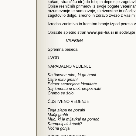
košari, stranišču idr.) do fobij in depresije zag
Opise resničnih primerov iz svoje bogate veterinars
razumevanje te samosvoje, skrivnostne in očarljiv
zagotovilo dolgo, srečno in zdravo zvezo z vašim ma
Izredno zanimivo in koristno branje izpod peresa v
Obiščite spletno stran
www.psi-ha.si
in sodelujte
VSEBINA
Spremna beseda
UVOD
NAPADALNO VEDENJE
Ko šavsne roko, ki ga hrani
Dajte miru gmah!
Primer zamenjane identitete
Saj šmenta ni moč prepoznati!
Gremo se šolo
ČUSTVENO VEDENJE
Tega zlepa ne pozabi
Mačji grafiti
Muc, ki je mijavkal na pomoč
Krempelj ali kripelj?
Nočna gonja