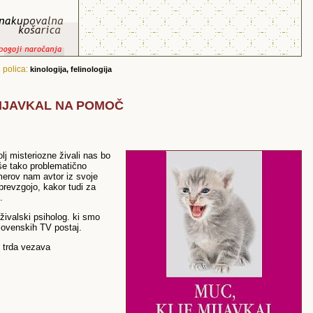
,
polica:
kinologija, felinologija
 MIJAVKAL NA POMOČ
lj misteriozne živali nas bo
še tako problematično
merov nam avtor iz svoje
prevzgojo, kakor tudi za
.
ivalski psiholog. ki smo
slovenskih TV postaj.
, trda vezava