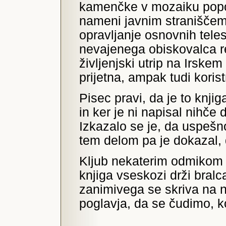
kamenčke v mozaiku popo
nameni javnim straniščem,
opravljanje osnovnih teles
nevajenega obiskovalca r
življenjski utrip na Irskem 
prijetna, ampak tudi koris
Pisec pravi, da je to knjig
in ker je ni napisal nihče
Izkazalo se je, da uspešno
tem delom pa je dokazal, d
Kljub nekaterim odmikom 
knjiga vseskozi drži bral
zanimivega se skriva na na
poglavja, da se čudimo, k