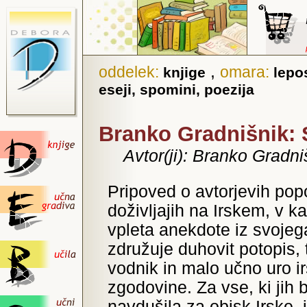
,
oddelek:
omara:
knjige
lepo
eseji, spomini, poezija
Branko Gradnišnik
Avtor(ji): Branko Gradni
Pripoved o avtorjevih pop
doživljajih na Irskem, v k
vpleta anekdote iz svojega
združuje duhovit potopis, t
vodnik in malo učno uro i
zgodovine. Za vse, ki jih 
navdušila za obisk Irske,