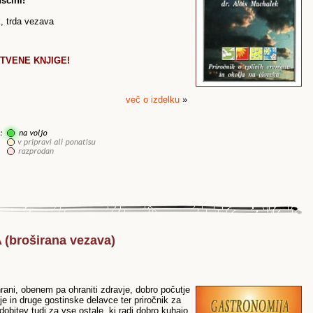
ščini!
k, trda vezava
STVENE KNJIGE!
več o izdelku
»
(broširana vezava)
hrani, obenem pa ohraniti zdravje, dobro počutje
je in druge gostinske delavce ter priročnik za
ridobitev tudi za vse ostale, ki radi dobro kuhajo