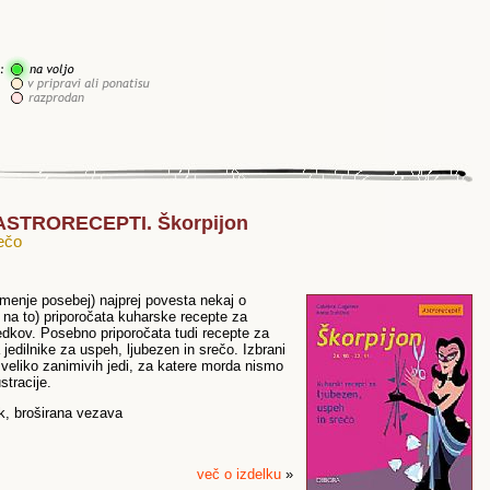
: ASTRORECEPTI. Škorpijon
rečo
menje posebej) najprej povesta nekaj o
na to) priporočata kuharske recepte za
bedkov. Posebno priporočata tudi recepte za
jedilnike za uspeh, ljubezen in srečo. Izbrani
 veliko zanimivih jedi, za katere morda nismo
stracije.
sk, broširana vezava
več o izdelku
»