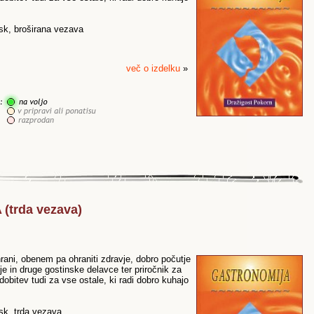
isk, broširana vezava
več o izdelku
»
(trda vezava)
hrani, obenem pa ohraniti zdravje, dobro počutje
je in druge gostinske delavce ter priročnik za
ridobitev tudi za vse ostale, ki radi dobro kuhajo
isk, trda vezava