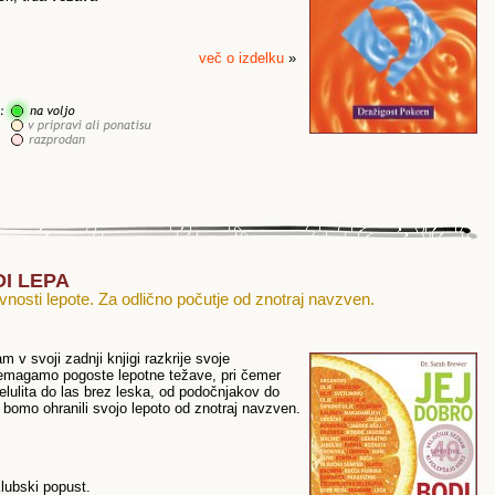
več o izdelku
»
DI LEPA
vnosti lepote. Za odlično počutje od znotraj navzven.
am v svoji zadnji knjigi razkrije svoje
premagamo pogoste lepotne težave, pri čemer
elulita do las brez leska, od podočnjakov do
da bomo ohranili svojo lepoto od znotraj navzven.
lubski popust.