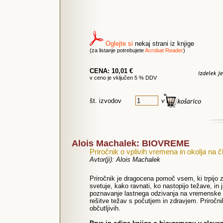
Oglejte si
nekaj strani iz knjige
(za listanje potrebujete
Acrobat Reader
)
CENA: 10,01 €
v ceno je vključen 5 % DDV
št. izvodov
Alois Machalek: BIOVREME
Priročnik o vplivih vremena in okolja na 
Avtor(ji): Alois Machalek
Priročnik je dragocena pomoč vsem, ki trpijo 
svetuje, kako ravnati, ko nastopijo težave, in
poznavanje lastnega odzivanja na vremenske 
rešitve težav s počutjem in zdravjem. Priročn
občutljivih.