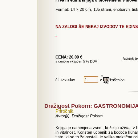
Prva in edina knjiga o biovremenu v sloven
Format: 14 × 20 cm, 136 strani, enobarvni tis
NA ZALOGI ŠE NEKAJ IZVODOV TE EDIN
.
CENA: 20,00 €
v ceno je vključen 5 % DDV
št. izvodov
Dražigost Pokorn: GASTRONOMIJA 
Priročnik
Avtor(ji): Dražigost Pokorn
Knjiga je namenjena vsem, ki želijo uživati v 
in vitalnost. Koristen učbenik za bodoče kuhar
tiste, ki so to že postali, je velika praktična p