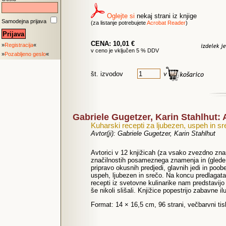
Oglejte si
nekaj strani iz knjige
Samodejna prijava
(za listanje potrebujete
Acrobat Reader
)
CENA: 10,01 €
»
Registracija
«
v ceno je vključen 5 % DDV
»
Pozabljeno geslo
«
št. izvodov
Gabriele Gugetzer, Karin Stahlhut
Kuharski recepti za ljubezen, uspeh in s
Avtor(ji): Gabriele Gugetzer, Karin Stahlhut
Avtorici v 12 knjižicah (za vsako zvezdno zna
značilnostih posameznega znamenja in (glede 
pripravo okusnih predjedi, glavnih jedi in poo
uspeh, ljubezen in srečo. Na koncu predlagata 
recepti iz svetovne kulinarike nam predstavijo
še nikoli slišali. Knjižice popestrijo zabavne ilu
Format: 14 × 16,5 cm, 96 strani, večbarvni ti