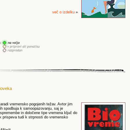
več o izdelku
»
človeka
zaradi vremensko pogojenih težav. Avtor jim
 jih spodbuja k samoopazovanju, saj je
spremembe in določene tipe vremena ključ do
ik prispeva tudi k strpnosti do vremensko