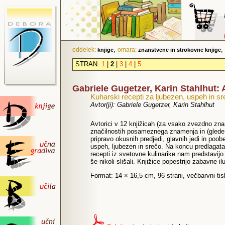
,
,
oddelek:
omara:
knjige
znanstvene in strokovne knjige
STRAN:
1
|
2
|
3
|
4
|
5
Gabriele Gugetzer, Karin Stahlhut
Kuharski recepti za ljubezen, uspeh in s
Avtor(ji): Gabriele Gugetzer, Karin Stahlhut
Avtorici v 12 knjižicah (za vsako zvezdno zna
značilnostih posameznega znamenja in (glede 
pripravo okusnih predjedi, glavnih jedi in poo
uspeh, ljubezen in srečo. Na koncu predlagata 
recepti iz svetovne kulinarike nam predstavijo
še nikoli slišali. Knjižice popestrijo zabavne ilu
Format: 14 × 16,5 cm, 96 strani, večbarvni ti