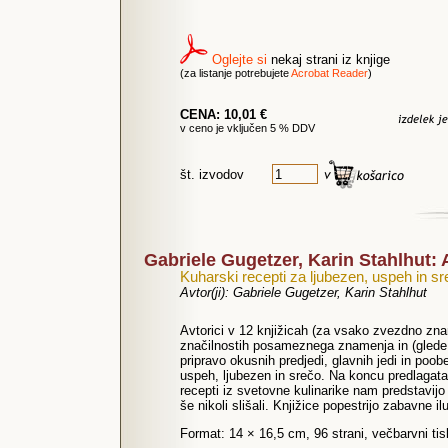
Oglejte si
nekaj strani iz knjige
(za listanje potrebujete
Acrobat Reader
)
CENA: 10,01 €
v ceno je vključen 5 % DDV
št. izvodov
Gabriele Gugetzer, Karin Stahlhu
Kuharski recepti za ljubezen, uspeh in s
Avtor(ji): Gabriele Gugetzer, Karin Stahlhut
Avtorici v 12 knjižicah (za vsako zvezdno zna
značilnostih posameznega znamenja in (glede 
pripravo okusnih predjedi, glavnih jedi in poo
uspeh, ljubezen in srečo. Na koncu predlagata 
recepti iz svetovne kulinarike nam predstavijo
še nikoli slišali. Knjižice popestrijo zabavne ilu
Format: 14 × 16,5 cm, 96 strani, večbarvni ti