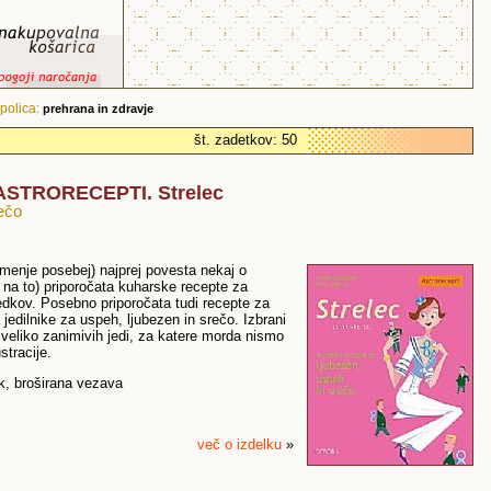
polica:
prehrana in zdravje
št. zadetkov: 50
: ASTRORECEPTI. Strelec
rečo
menje posebej) najprej povesta nekaj o
na to) priporočata kuharske recepte za
bedkov. Posebno priporočata tudi recepte za
jedilnike za uspeh, ljubezen in srečo. Izbrani
 veliko zanimivih jedi, za katere morda nismo
stracije.
sk, broširana vezava
več o izdelku
»