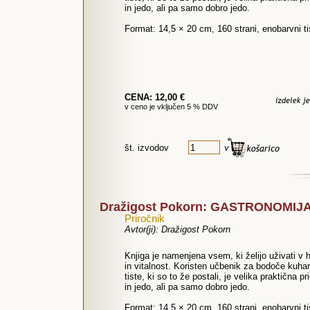
in jedo, ali pa samo dobro jedo.
Format: 14,5 × 20 cm, 160 strani, enobarvni t
CENA: 12,00 €
v ceno je vključen 5 % DDV
št. izvodov
Dražigost Pokorn: GASTRONOMIJA 
Priročnik
Avtor(ji): Dražigost Pokorn
Knjiga je namenjena vsem, ki želijo uživati v 
in vitalnost. Koristen učbenik za bodoče kuhar
tiste, ki so to že postali, je velika praktična p
in jedo, ali pa samo dobro jedo.
Format: 14,5 × 20 cm, 160 strani, enobarvni t