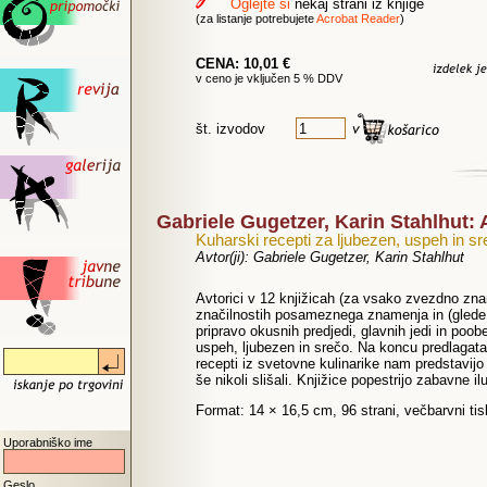
Oglejte si
nekaj strani iz knjige
(za listanje potrebujete
Acrobat Reader
)
CENA: 10,01 €
v ceno je vključen 5 % DDV
št. izvodov
Gabriele Gugetzer, Karin Stahlhut
Kuharski recepti za ljubezen, uspeh in s
Avtor(ji): Gabriele Gugetzer, Karin Stahlhut
Avtorici v 12 knjižicah (za vsako zvezdno zna
značilnostih posameznega znamenja in (glede 
pripravo okusnih predjedi, glavnih jedi in poo
uspeh, ljubezen in srečo. Na koncu predlagata 
recepti iz svetovne kulinarike nam predstavijo
še nikoli slišali. Knjižice popestrijo zabavne ilu
Format: 14 × 16,5 cm, 96 strani, večbarvni ti
Uporabniško ime
Geslo