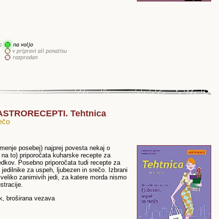
: ASTRORECEPTI. Tehtnica
rečo
menje posebej) najprej povesta nekaj o
na to) priporočata kuharske recepte za
bedkov. Posebno priporočata tudi recepte za
jedilnike za uspeh, ljubezen in srečo. Izbrani
 veliko zanimivih jedi, za katere morda nismo
stracije.
sk, broširana vezava