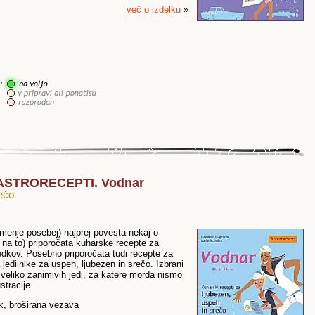
več o izdelku
»
t: ASTRORECEPTI. Vodnar
rečo
menje posebej) najprej povesta nekaj o
na to) priporočata kuharske recepte za
bedkov. Posebno priporočata tudi recepte za
jedilnike za uspeh, ljubezen in srečo. Izbrani
 veliko zanimivih jedi, za katere morda nismo
stracije.
sk, broširana vezava